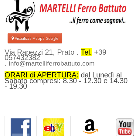
Visualizza Mappa Google
Via Rapezzi 21, Prato .
Tel.
+39
057432382
.
info@martelliferrobattuto.com
ORARI di APERTURA:
dal Lunedì al
Sabato compresi: 8.30 - 12.30 e 14.30
- 19.30