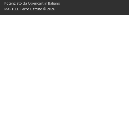
Potenziato da
Opencart in Italiano
MARTELLI Ferro Battuto © 2026