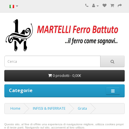
0 prodotti - 0,00€
Categorie
Home
INFISSI & INFERRIATE
Grata
Questo sito, al fine di offrire una esperienza di navigazione migliore, utilizza cookies propri
e di terze parti.
Navigando sul sito, acconsenti al loro utilizzo.