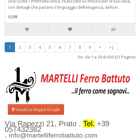
una Grata / Inferriata unica, realizzata su misura per la tua casa,
con dettagli che parlano il linguaggio dell’eleganza, della tr..
0,00€
1
2
3
4
5
6
7
8
9
>
>|
Vis. da 1 a 20 di 620 (31 Pagine)
Visualizza Mappa Google
Via Rapezzi 21, Prato .
Tel.
+39
057432382
.
info@martelliferrobattuto.com