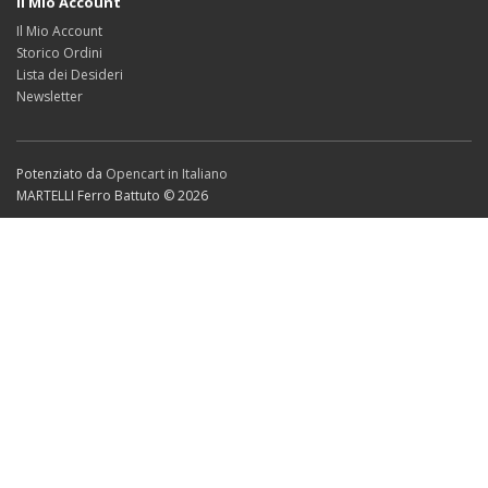
Il Mio Account
Il Mio Account
Storico Ordini
Lista dei Desideri
Newsletter
Potenziato da
Opencart in Italiano
MARTELLI Ferro Battuto © 2026