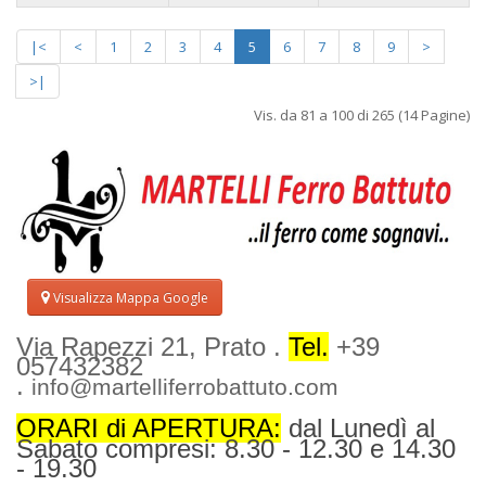
|<
<
1
2
3
4
5
6
7
8
9
>
>|
Vis. da 81 a 100 di 265 (14 Pagine)
Visualizza Mappa Google
Via Rapezzi 21, Prato .
Tel.
+39
057432382
.
info@martelliferrobattuto.com
ORARI di APERTURA:
dal Lunedì al
Sabato compresi: 8.30 - 12.30 e 14.30
- 19.30