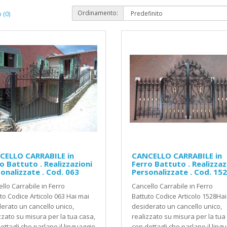
Ordinamento:
 (0)
CELLO CARRABILE in
CANCELLO CARRABILE in
o Battuto . Realizzazioni
Ferro Battuto . Realizzaz
onalizzate . Cod. 063
Personalizzate . Cod. 15
llo Carrabile in Ferro
Cancello Carrabile in Ferro
to Codice Articolo 063 Hai mai
Battuto Codice Articolo 1528Hai
erato un cancello unico,
desiderato un cancello unico,
zzato su misura per la tua casa,
realizzato su misura per la tua
ettagli che parlano il linguaggio
con dettagli che parlano il ling