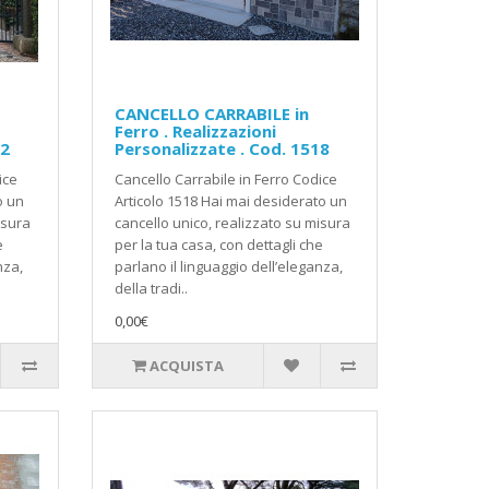
CANCELLO CARRABILE in
Ferro . Realizzazioni
12
Personalizzate . Cod. 1518
ice
Cancello Carrabile in Ferro Codice
o un
Articolo 1518 Hai mai desiderato un
isura
cancello unico, realizzato su misura
e
per la tua casa, con dettagli che
nza,
parlano il linguaggio dell’eleganza,
della tradi..
0,00€
ACQUISTA