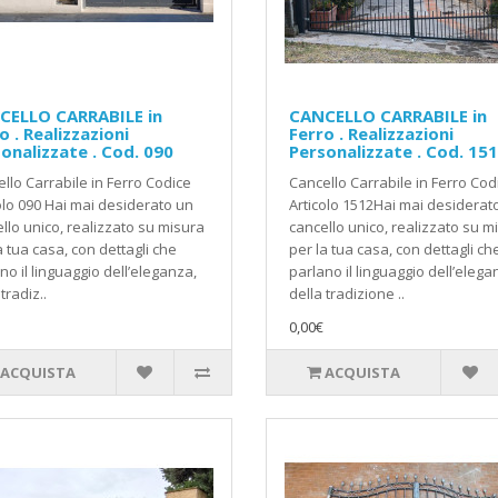
CELLO CARRABILE in
CANCELLO CARRABILE in
o . Realizzazioni
Ferro . Realizzazioni
onalizzate . Cod. 090
Personalizzate . Cod. 15
llo Carrabile in Ferro Codice
Cancello Carrabile in Ferro Cod
olo 090 Hai mai desiderato un
Articolo 1512Hai mai desiderat
llo unico, realizzato su misura
cancello unico, realizzato su m
a tua casa, con dettagli che
per la tua casa, con dettagli ch
no il linguaggio dell’eleganza,
parlano il linguaggio dell’elega
tradiz..
della tradizione ..
0,00€
ACQUISTA
ACQUISTA