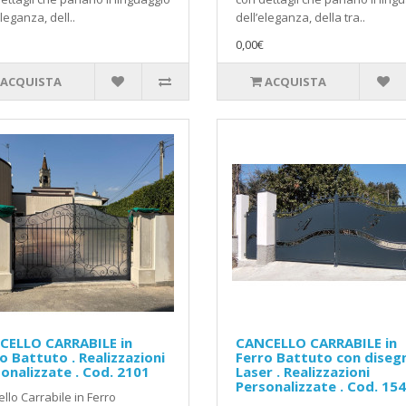
eleganza, dell..
dell’eleganza, della tra..
0,00€
ACQUISTA
ACQUISTA
CELLO CARRABILE in
CANCELLO CARRABILE in
o Battuto . Realizzazioni
Ferro Battuto con diseg
onalizzate . Cod. 2101
Laser . Realizzazioni
Personalizzate . Cod. 15
llo Carrabile in Ferro