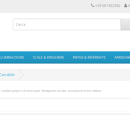
+39 057432382
A
LLUMINAZIONE
SCALE & RINGHIERE
INFISSI & INFERRIATE
ARREDAME
Carrabile
a cookies propri e di terze parti.
Navigando sul sito, acconsenti al loro utilizzo.