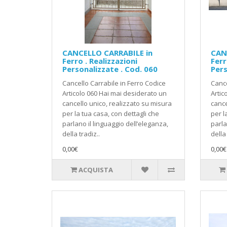
CANCELLO CARRABILE in
CAN
Ferro . Realizzazioni
Ferr
Personalizzate . Cod. 060
Pers
Cancello Carrabile in Ferro Codice
Cance
Articolo 060 Hai mai desiderato un
Artic
cancello unico, realizzato su misura
cance
per la tua casa, con dettagli che
per l
parlano il linguaggio dell’eleganza,
parla
della tradiz..
della 
0,00€
0,00€
ACQUISTA