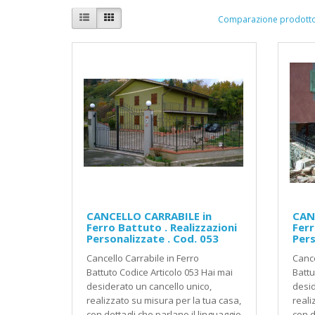
Comparazione prodotto
CANCELLO CARRABILE in
CAN
Ferro Battuto . Realizzazioni
Ferr
Personalizzate . Cod. 053
Pers
Cancello Carrabile in Ferro
Cance
Battuto Codice Articolo 053 Hai mai
Battu
desiderato un cancello unico,
desid
realizzato su misura per la tua casa,
reali
con dettagli che parlano il linguaggio
con d