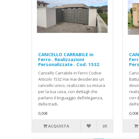
CANCELLO CARRABILE in
CAN
Ferro . Realizzazioni
Ferr
Personalizzate . Cod. 1532
Pers
Cancello Carrabile in Ferro Codice
Cance
Articolo 1532 Hai mai desiderato un
Battu
cancello unico, realizzato su misura
desid
per la tua casa, con dettagli che
reali
parlano il linguaggio dell’eleganza,
con d
della tradi..
dell’
0,00€
0,00€
ACQUISTA