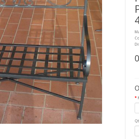
Ma
Co
Di
0
O
Qt