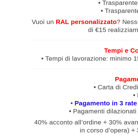
• Trasparente
• Trasparent
Vuoi un
RAL personalizzato
? Ness
di €15 realizziamo
Tempi e Co
• Tempi di lavorazione: minimo 15 
Pagamen
• Carta di Cre
•
•
Pagamento in 3 rate
• Pagamenti
dilazionati
40% acconto all’ordine
+
30% avanz
in corso d’opera
)
+