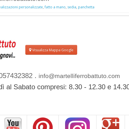
ealizzazioni personalizzate
,
fatto a mano
,
sedia
,
panchetta
Visualizza Mappa Google
057432382 .
info@martelliferrobattuto.com
dì al Sabato compresi: 8.30 - 12.30 e 14.30