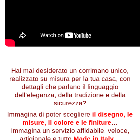
Hai mai desiderato un corrimano unico,
realizzato su misura per la tua casa, con
dettagli che parlano il linguaggio
dell’eleganza, della tradizione e della
sicurezza?
Immagina di poter scegliere
il disegno, le
misure, il colore e le finiture
…
Immagina un servizio affidabile, veloce,
artigianale e tutto
Made in Italy
…