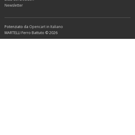
Newsletter
Potenziato da
Opencart in Italiano
MARTELLI Ferro Battuto © 2026