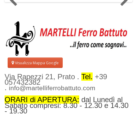
Visualizza Mappa Google
Via Rapezzi 21, Prato .
Tel.
+39
057432382
.
info@martelliferrobattuto.com
ORARI di APERTURA:
dal Lunedì al
Sabato compresi: 8.30 - 12.30 e 14.30
- 19.30