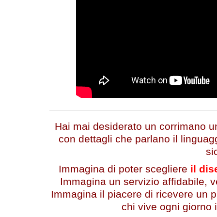
Hai mai desiderato un corrimano un
con dettagli che parlano il linguag
si
Immagina di poter scegliere
il dis
Immagina un servizio affidabile, v
Immagina il piacere di ricevere un 
chi vive ogni giorno i