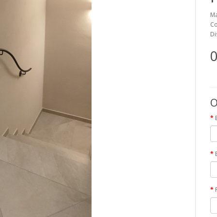
Ma
Co
Di
0
O