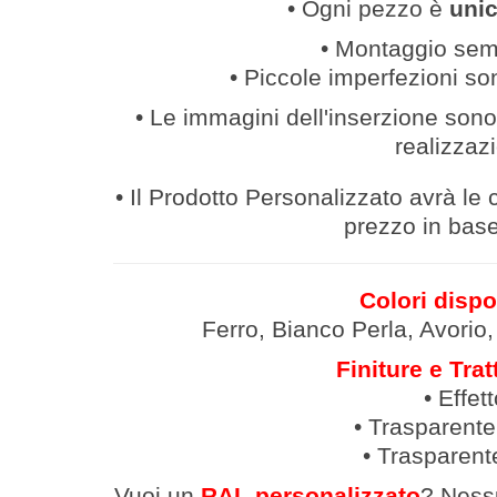
• Ogni pezzo è
uni
• Montaggio semp
• Piccole imperfezioni so
• Le immagini dell'inserzione sono 
realizzaz
• Il Prodotto Personalizzato avrà le c
prezzo in base 
Colori dispo
Ferro, Bianco Perla, Avorio
Finiture e Trat
• Effet
• Trasparente
• Trasparent
Vuoi un
RAL personalizzato
? Ness