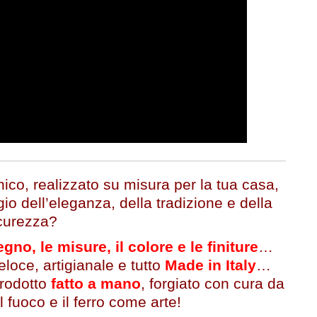
ico, realizzato su misura per la tua casa,
gio dell’eleganza, della tradizione e della
curezza?
egno, le misure, il colore e le finiture
…
eloce, artigianale e tutto
Made in Italy
…
prodotto
fatto a mano
, forgiato con cura da
l fuoco e il ferro come arte!