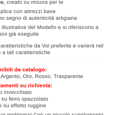
co
, creato su misura per te
lice con attrezzi base
no segno di autenticità artigiana
illustrative del Modello e si riferiscono a
ioni già eseguite
aratteristiche da Voi preferite e varierà nel
a tali caratteristiche
nibili da catalogo:
, Argento, Oro, Rosso, Trasparente
tamenti su richiesta:
to invecchiato
 su ferro spazzolato
e su effetto ruggine
un problema! Con un piccolo supplemento