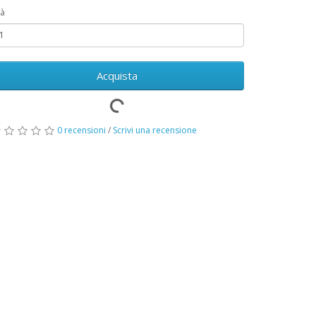
à
Acquista
0 recensioni
/
Scrivi una recensione