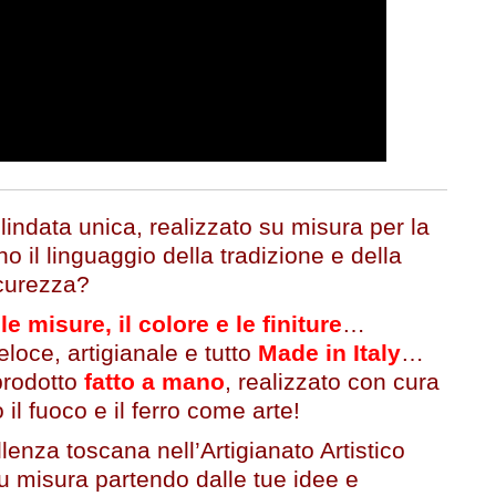
indata unica, realizzato su misura per la
o il linguaggio della tradizione e della
curezza?
le misure, il colore e le finiture
…
eloce, artigianale e tutto
Made in Italy
…
prodotto
fatto a mano
, realizzato con cura
 il fuoco e il ferro come arte!
llenza toscana nell’Artigianato Artistico
su misura partendo dalle tue idee e