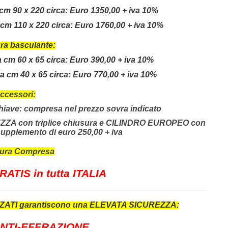
m 90 x 220 circa:
Euro 1350,00 +
iva 10%
m 110 x 220 circa:
Euro 1760,00
+
iva 10%
ra basculante:
cm 60 x 65 circa:
Euro 390,00 + iva 10%
 cm 40 x 65 circa:
Euro 770,00 +
iva 10%
ccessori:
hiave: compresa nel prezzo sovra indicato
ZZA con triplice chiusura e CILINDRO EUROPEO con
plemento di euro 250,00 + iva
tura Compresa
ATIS in tutta ITALIA
ZZATI garantiscono una ELEVATA SICUREZZA:
ANTI-EFFRAZIONE