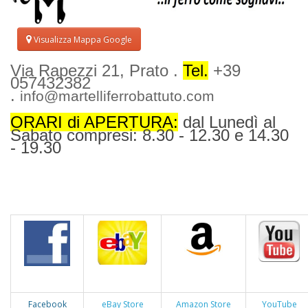
Visualizza Mappa Google
Via Rapezzi 21, Prato .
Tel.
+39
057432382
.
info@martelliferrobattuto.com
ORARI di APERTURA:
dal Lunedì al
Sabato compresi: 8.30 - 12.30 e 14.30
- 19.30
Facebook
eBay Store
Amazon Store
YouTube