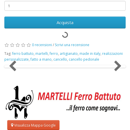
Acquista
0 recensioni
/
Scrivi una recensione
Tag:
ferro battuto
,
martelli
,
ferro
,
artigianato
,
made in italy
,
realizzazioni
personalizzate
,
fatto a mano
,
cancello
,
cancello pedonale
Visualizza Mappa Google