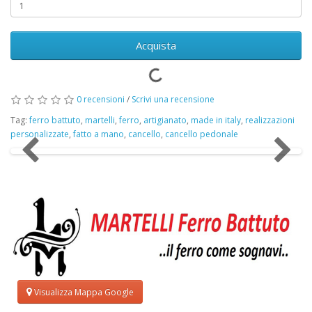
Acquista
0 recensioni
/
Scrivi una recensione
Tag:
ferro battuto
,
martelli
,
ferro
,
artigianato
,
made in italy
,
realizzazioni
personalizzate
,
fatto a mano
,
cancello
,
cancello pedonale
Visualizza Mappa Google