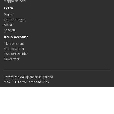
Mappa del Sito
Extra
Marchi
Voucher Regalo
Affiliati
Speciali
Il Mio Account
Il Mio Account
Storico Ordini
Lista dei Desideri
Newsletter
Potenziato da
Opencart in Italiano
MARTELLI Ferro Battuto © 2026