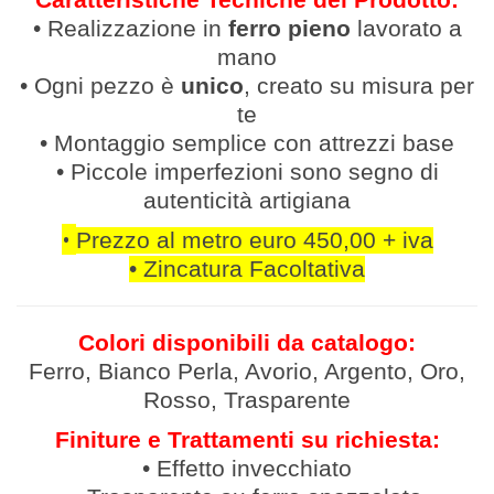
Caratteristiche Tecniche del Prodotto:
• Realizzazione in
ferro pieno
lavor
ato a
mano
• Ogni pezzo è
unico
, creato su misura per
te
• Montaggio semplice con attrezzi base
• Piccole imperfezioni sono segno di
autenticità artigiana
•
Prezzo al metro euro 450,00 + iva
•
Zincatura Facoltativa
Colori disponibili da catalogo:
Ferro, Bianco Perla, Avorio, Argento, Oro,
Rosso, Trasparente
Finiture e Trattamenti su richiesta:
• Effetto invecchiato