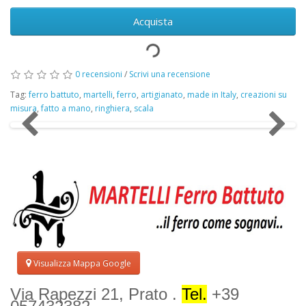
Acquista
0 recensioni
/
Scrivi una recensione
Tag:
ferro battuto
,
martelli
,
ferro
,
artigianato
,
made in Italy
,
creazioni su
misura
,
fatto a mano
,
ringhiera
,
scala
Visualizza Mappa Google
Via Rapezzi 21, Prato .
Tel.
+39