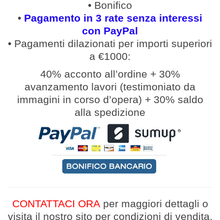
• Bonifico
•
Pagamento in 3 rate senza interessi
con PayPal
• Pagamenti
dilazionati
per
importi
superiori
a €1000:
40% acconto all’ordine
+
30%
avanzamento lavori (
testimoniato da
immagini in corso d’opera
)
+
30% saldo
alla spedizione
CONTATTACI ORA
per maggiori dettagli
o
v
isita il nostro sito per condizioni di vendita,