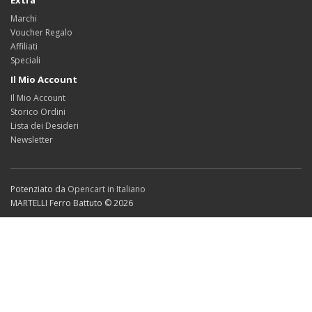
Extra
Marchi
Voucher Regalo
Affiliati
Speciali
Il Mio Account
Il Mio Account
Storico Ordini
Lista dei Desideri
Newsletter
Potenziato da
Opencart in Italiano
MARTELLI Ferro Battuto © 2026