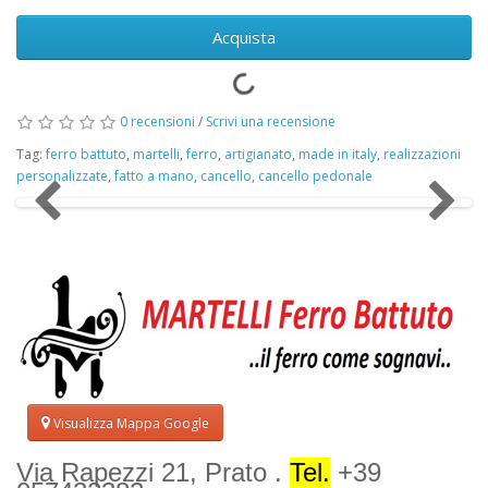
Acquista
0 recensioni
/
Scrivi una recensione
Tag:
ferro battuto
,
martelli
,
ferro
,
artigianato
,
made in italy
,
realizzazioni
personalizzate
,
fatto a mano
,
cancello
,
cancello pedonale
Visualizza Mappa Google
Via Rapezzi 21, Prato .
Tel.
+39