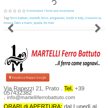
0 recensioni
/
Scrivi una recensione
Tag:
ferro battuto
,
martelli
,
ferro
,
artigianato
,
made in Italy
,
creazioni su
misura
,
fatto a mano
,
spada
,
he-man
Visualizza Mappa Google
Via Rapezzi 21, Prato .
Tel.
+39
057432382
.
info@martelliferrobattuto.com
ORARI di APERTURA:
dal Lunedì al