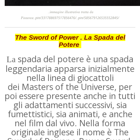
..
immagine illustrativa tratta da
pin/331788697517856476/
pin/585679126535552845/
Pinterest..
..
The Sword of Power . La Spada del
Potere
spada del potere è una spada
La
leggendaria apparsa inizialmente
nella linea di giocattoli
dei
Masters of the Universe
, per
poi essere presente anche in tutti
gli adattamenti successivi, sia
fumettistici, sia animati, e anche
nel film dal vivo. Nella forma
originale inglese il nome è The