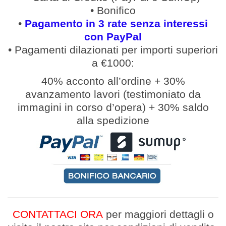
• Bonifico
•
Pagamento in 3 rate senza interessi
con PayPal
• Pagamenti
dilazionati
per
importi
superiori
a €1000:
40% acconto all’ordine
+
30%
avanzamento lavori (
testimoniato da
immagini in corso d’opera
)
+
30% saldo
alla spedizione
CONTATTACI ORA
per maggiori dettagli
o