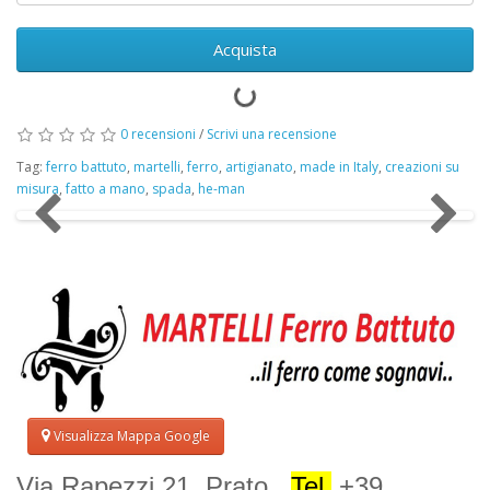
Acquista
0 recensioni
/
Scrivi una recensione
Tag:
ferro battuto
,
martelli
,
ferro
,
artigianato
,
made in Italy
,
creazioni su
misura
,
fatto a mano
,
spada
,
he-man
Visualizza Mappa Google
Via Rapezzi 21, Prato .
Tel.
+39