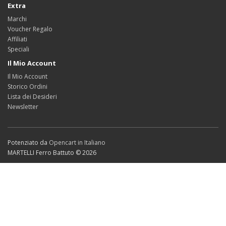
Extra
Marchi
Voucher Regalo
Affiliati
Speciali
Il Mio Account
Il Mio Account
Storico Ordini
Lista dei Desideri
Newsletter
Potenziato da
Opencart in Italiano
MARTELLI Ferro Battuto © 2026