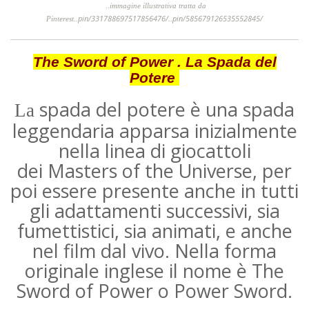
..
immagine illustrativa tratta da
pin/331788697517856476/
pin/585679126535552845/
Pinterest..
..
The Sword of Power . La Spada del
Potere
spada del potere è una spada
La
leggendaria apparsa inizialmente
nella linea di giocattoli
dei
Masters of the Universe
, per
poi essere presente anche in tutti
gli adattamenti successivi, sia
fumettistici, sia animati, e anche
nel film dal vivo. Nella forma
originale inglese il nome è The
Sword of Power o Power Sword.