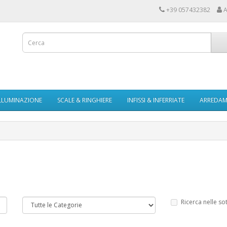
+39 057432382
A
LLUMINAZIONE
SCALE & RINGHIERE
INFISSI & INFERRIATE
ARREDAME
Ricerca nelle so