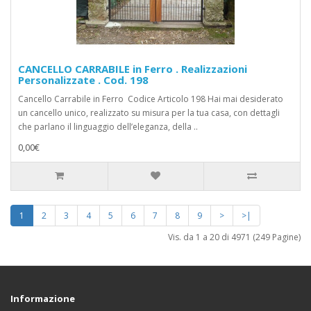
CANCELLO CARRABILE in Ferro . Realizzazioni
Personalizzate . Cod. 198
Cancello Carrabile in Ferro Codice Articolo 198 Hai mai desiderato
un cancello unico, realizzato su misura per la tua casa, con dettagli
che parlano il linguaggio dell’eleganza, della ..
0,00€
1
2
3
4
5
6
7
8
9
>
>|
Vis. da 1 a 20 di 4971 (249 Pagine)
Informazione