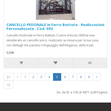
CANCELLO PEDONALE in Ferro Battuto . Realizzazioni
Personalizzate . Cod. 093
Cancello Pedonale in Ferro Battuto Codice Articolo 093Hai mai
desiderato un cancello unico, realizzato su misura per la tua casa,
con dettagli che parlano il linguaggio dell’eleganza, della tradi..
0,00€
|<
<
1
2
3
4
5
6
7
8
9
>
>|
Vis. da 81 a 100 di 4971 (249 Pagine)