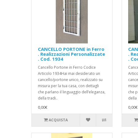
CANCELLO PORTONE in Ferro
CAN
. Realizzazioni Personalizzate
. Re
. Cod. 1934
. Co
Cancello Portone in Ferro Codice
Cance
Articolo 1934Hai mai desiderato un
Artic
cancello/portone unico, realizzato su
cance
misura per la tua casa, con dettagli
misur
che parlano il linguaggio dell’eleganza,
che p
della tradi..
della .
0,00€
0,00€
ACQUISTA