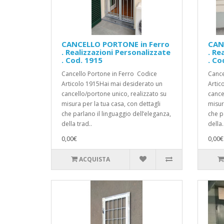
CANCELLO PORTONE in Ferro
CAN
. Realizzazioni Personalizzate
. Re
. Cod. 1915
. Co
Cancello Portone in Ferro Codice
Cance
Articolo 1915Hai mai desiderato un
Artic
cancello/portone unico, realizzato su
cance
misura per la tua casa, con dettagli
misur
che parlano il linguaggio dell’eleganza,
che p
della trad..
della.
0,00€
0,00€
ACQUISTA