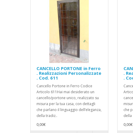
CANCELLO PORTONE in Ferro
CAN
. Realizzazioni Personalizzate
. Re
. Cod. 611
. Co
Cancello Portone in Ferro Codice
Cance
Articolo 611Hai mai desiderato un
Artic
cancello/portone unico, realizzato su
cance
misura per la tua casa, con dettagli
misur
che parlano il linguaggio dell’eleganza,
che p
della tradiz..
della .
0,00€
0,00€