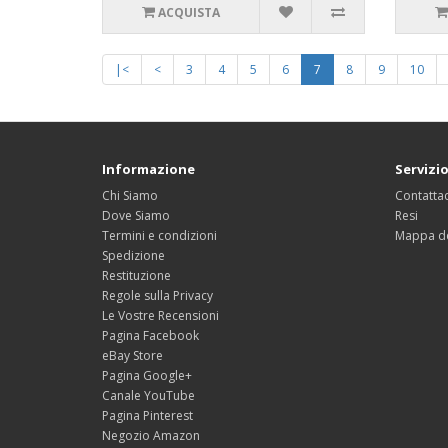
ACQUISTA
|<
<
3
4
5
6
7
8
9
10
Informazione
Servizio
Chi Siamo
Contattac
Dove Siamo
Resi
Termini e condizioni
Mappa de
Spedizione
Restituzione
Regole sulla Privacy
Le Vostre Recensioni
Pagina Facebook
eBay Store
Pagina Google+
Canale YouTube
Pagina Pinterest
Negozio Amazon