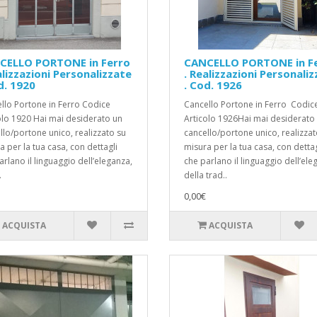
CELLO PORTONE in Ferro
CANCELLO PORTONE in F
alizzazioni Personalizzate
. Realizzazioni Personali
d. 1920
. Cod. 1926
llo Portone in Ferro Codice
Cancello Portone in Ferro Codic
olo 1920 Hai mai desiderato un
Articolo 1926Hai mai desiderato
llo/portone unico, realizzato su
cancello/portone unico, realizzat
a per la tua casa, con dettagli
misura per la tua casa, con dettag
arlano il linguaggio dell’eleganza,
che parlano il linguaggio dell’ele
.
della trad..
0,00€
ACQUISTA
ACQUISTA