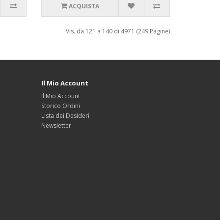
ACQUISTA
Vis. da 121 a 140 di 4971 (249 Pagine)
Il Mio Account
Il Mio Account
Storico Ordini
Lista dei Desideri
Newsletter