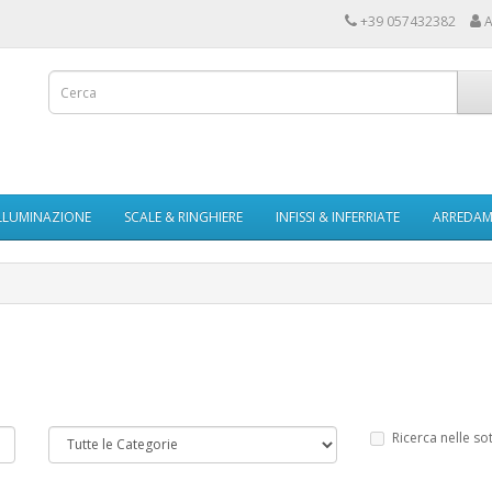
+39 057432382
A
LLUMINAZIONE
SCALE & RINGHIERE
INFISSI & INFERRIATE
ARREDAME
Ricerca nelle so