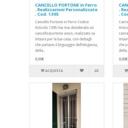
CANCELLO PORTONE in Ferro
CAN
. Realizzazioni Personalizzate
. Re
. Cod. 1395
. Co
Cancello Portone in Ferro Codice
Cance
Articolo 1395 Hai mai desiderato un
Artic
cancello/portone unico, realizzato su
cance
misura per la tua casa, con dettagli
misur
che parlano il linguaggio dell’eleganza,
che p
della..
della.
0,00€
0,00€
ACQUISTA