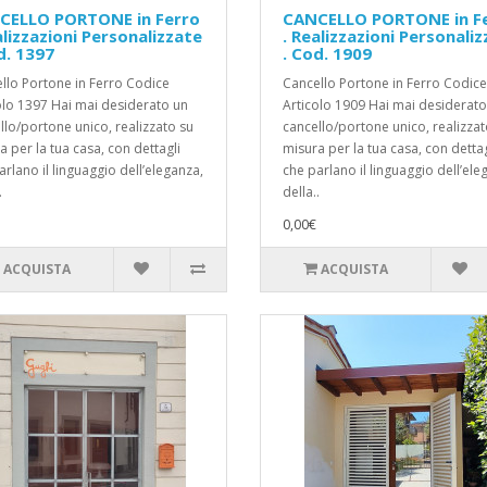
CELLO PORTONE in Ferro
CANCELLO PORTONE in F
alizzazioni Personalizzate
. Realizzazioni Personali
d. 1397
. Cod. 1909
llo Portone in Ferro Codice
Cancello Portone in Ferro Codice
olo 1397 Hai mai desiderato un
Articolo 1909 Hai mai desiderato
llo/portone unico, realizzato su
cancello/portone unico, realizzat
a per la tua casa, con dettagli
misura per la tua casa, con dettag
arlano il linguaggio dell’eleganza,
che parlano il linguaggio dell’ele
.
della..
0,00€
ACQUISTA
ACQUISTA