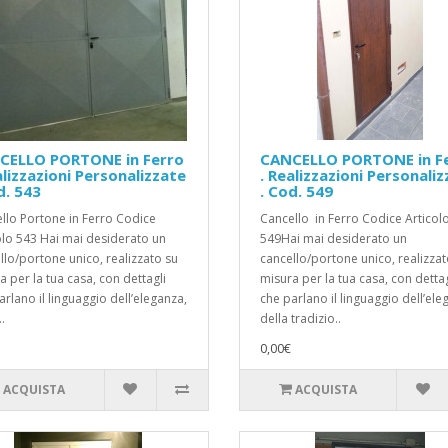
CELLO PORTONE in Ferro
CANCELLO PORTONE in F
alizzazioni Personalizzate
. Realizzazioni Personali
d. 543
. Cod. 549
llo Portone in Ferro Codice
Cancello in Ferro Codice Articol
olo 543 Hai mai desiderato un
549Hai mai desiderato un
llo/portone unico, realizzato su
cancello/portone unico, realizzat
a per la tua casa, con dettagli
misura per la tua casa, con dettag
arlano il linguaggio dell’eleganza,
che parlano il linguaggio dell’ele
.
della tradizio..
0,00€
ACQUISTA
ACQUISTA