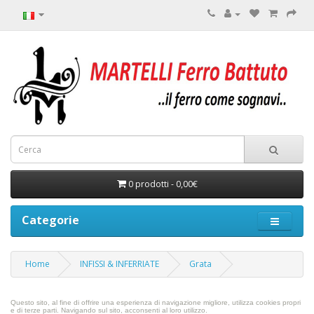
0 prodotti - 0,00€
Categorie
Home
INFISSI & INFERRIATE
Grata
Questo sito, al fine di offrire una esperienza di navigazione migliore, utilizza cookies propri
e di terze parti.
Navigando sul sito, acconsenti al loro utilizzo.