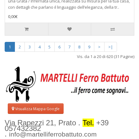
una Grata / Inferriata unica, realizzata su misura per la tua casa,
con dettagli che parlano il linguaggio dell’eleganza, della tr..
0,00€
1
2
3
4
5
6
7
8
9
>
>|
Vis. da 1 a 20 di 620 (31 Pagine)
Visualizza Mappa Google
Via Rapezzi 21, Prato .
Tel.
+39
057432382
.
info@martelliferrobattuto.com