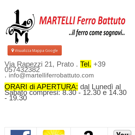
Visualizza Mappa Google
Via Rapezzi 21, Prato .
Tel.
+39
057432382
.
info@martelliferrobattuto.com
ORARI di APERTURA:
dal Lunedì al
Sabato compresi: 8.30 - 12.30 e 14.30
- 19.30