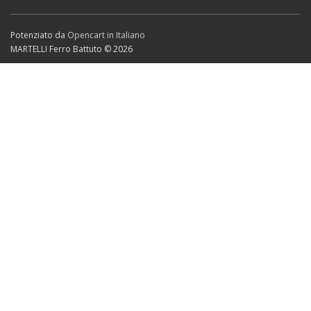
Potenziato da
Opencart in Italiano
MARTELLI Ferro Battuto © 2026