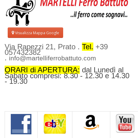
Visualizza Mappa Google
Via Rapezzi 21, Prato .
Tel.
+39
057432382
.
info@martelliferrobattuto.com
ORARI di APERTURA:
dal Lunedì al
Sabato compresi: 8.30 - 12.30 e 14.30
- 19.30