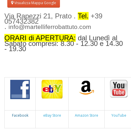
Visualizza Mappa Google
Via Rapezzi 21, Prato .
Tel.
+39
057432382
.
info@martelliferrobattuto.com
ORARI di APERTURA:
dal Lunedì al
Sabato compresi: 8.30 - 12.30 e 14.30
- 19.30
Facebook
eBay Store
Amazon Store
YouTube