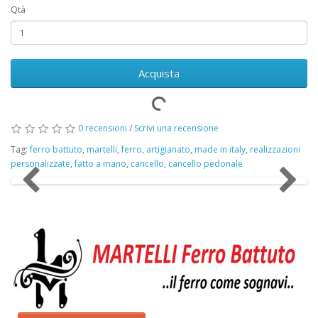
Qtà
Acquista
0 recensioni
/
Scrivi una recensione
Tag:
ferro battuto
,
martelli
,
ferro
,
artigianato
,
made in italy
,
realizzazioni
personalizzate
,
fatto a mano
,
cancello
,
cancello pedonale