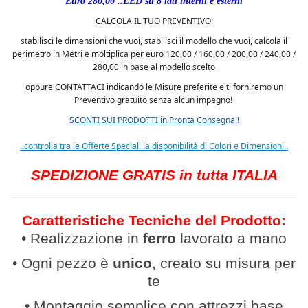
Euro 280,00 ..LED su 8 lati interni e esterni
CALCOLA IL TUO PREVENTIVO:
stabilisci le dimensioni che vuoi, stabilisci il modello che vuoi, calcola il
perimetro in Metri e moltiplica per euro
120,00 / 160,00 / 200,00 / 240,00 /
280,00
in base al modello scelto
oppure CONTATTACI indicando le Misure preferite e ti forniremo un
Preventivo gratuito senza alcun impegno!
SCONTI SUI PRODOTTI in Pronta Consegna!!
..controlla tra le Offerte Speciali la disponibilità di Colori e Dimensioni..
SPEDIZIONE GRATIS in tutta ITALIA
Caratteristiche Tecniche del Prodotto:
• Realizzazione in
ferro
lavor
ato a mano
• Ogni pezzo è
unico
, creato su misura per
te
• Montaggio semplice con attrezzi base