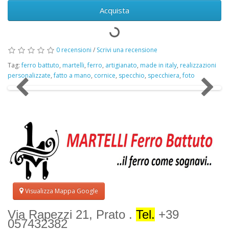
Acquista
0 recensioni
/
Scrivi una recensione
Tag:
ferro battuto
,
martelli
,
ferro
,
artigianato
,
made in italy
,
realizzazioni
personalizzate
,
fatto a mano
,
cornice
,
specchio
,
specchiera
,
foto
Visualizza Mappa Google
Via Rapezzi 21, Prato .
Tel.
+39
057432382